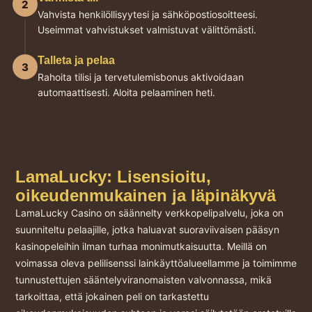
2
Vahvista henkilöllisyytesi ja sähköpostiosoitteesi.
Useimmat vahvistukset valmistuvat välittömästi.
Talleta ja pelaa
3
Rahoita tilisi ja tervetulemisbonus aktivoidaan
automaattisesti. Aloita pelaaminen heti.
LamaLucky: Lisensioitu,
oikeudenmukainen ja läpinäkyvä
LamaLucky Casino on säännelty verkkopelipalvelu, joka on
suunniteltu pelaajille, jotka haluavat suoraviivaisen pääsyn
kasinopeleihin ilman turhaa monimutkaisuutta. Meillä on
voimassa oleva pelilisenssi lainkäyttöalueellamme ja toimimme
tunnustettujen sääntelyviranomaisten valvonnassa, mikä
tarkoittaa, että jokainen peli on tarkastettu