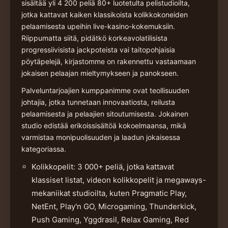
sisältää yli 4 200 peliä 80+ luotetulta pelistudioilta,
jotka kattavat kaiken klassikoista kolikkokoneiden
pelaamisesta upeihin live-kasino-kokemuksiin.
Riippumatta siitä, pidätkö korkeavolatilisista
progressiivisista jackpoteista vai taitopohjaisia
pöytäpelejä, kirjastomme on rakennettu vastaamaan
jokaisen pelaajan mieltymykseen ja panokseen.
Palveluntarjoajien kumppanimme ovat teollisuuden
johtajia, jotka tunnetaan innovaatiosta, reilusta
pelaamisesta ja pelaajien sitoutumisesta. Jokainen
studio edistää erikoissisältöä kokoelmaansa, mikä
varmistaa monipuolisuuden ja laadun jokaisessa
kategoriassa.
Kolikkopelit: 3 000+ peliä, jotka kattavat
klassiset listat, videon kolikkopelit ja megaways-
mekaniikat studioilta, kuten Pragmatic Play,
NetEnt, Play'n GO, Microgaming, Thunderkick,
Push Gaming, Yggdrasil, Relax Gaming, Red