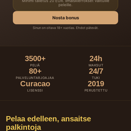
Minimi talletus 20 EUR. Ilmaiskierrokset valituille
peleille.
Nosta bonus
Sinun on oltava 18+ vuotias. Ehdot pätevät.
3500+
24h
PELIÄ
MAKSUT
80+
24/7
PALVELUNTARJOAJAA
TUKI
Curacao
2019
LISENSSI
PERUSTETTU
Pelaa edelleen, ansaitse
palkintoja