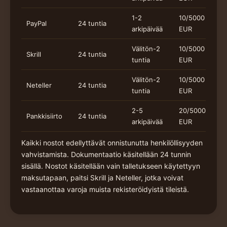
1-2
10/5000
PayPal
24 tuntia
arkipäivää
EUR
Välitön-2
10/5000
Skrill
24 tuntia
tuntia
EUR
Välitön-2
10/5000
Neteller
24 tuntia
tuntia
EUR
2-5
20/5000
Pankkisiirto
24 tuntia
arkipäivää
EUR
Kaikki nostot edellyttävät onnistunutta henkilöllisyyden
vahvistamista. Dokumentaatio käsitellään 24 tunnin
sisällä. Nostot käsitellään vain talletukseen käytettyyn
maksutapaan, paitsi Skrill ja Neteller, jotka voivat
vastaanottaa varoja muista rekisteröidyistä tileistä.