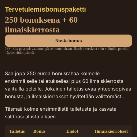
Tervetulemisbonuspaketti
250 bonuksena + 60
ilmaiskierrosta
Nosta bonus
18+. 35x pelaamisvaatimus pätee bonusrahaan. Ilmaiskierrokset vain valituille peleille.
Täydet ehdot pätevät.
Saa jopa 250 euroa bonusrahaa kolmelle
ensimmäiselle talletuksellesi plus 60 ilmaiskierrosta
valituilla peleille. Jokainen talletus avaa yhteensopivaa
bonusta, ja ilmaiskierrokset hyvitetään välittömästi.
Täsmää kolme ensimmäistä talletusta ja kasvata
saldoasi alusta alkaen.
Talletus
Bonus
Ehdot
Ilmaiskierrokset