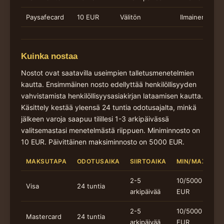
Paysafecard
10 EUR
Välitön
Ilmainen
Kuinka nostaa
Nostot ovat saatavilla useimpien talletusmenetelmien
kautta. Ensimmäinen nosto edellyttää henkilöllisyyden
vahvistamista henkilöllisyysasiakirjan lataamisen kautta.
Käsittely kestää yleensä 24 tuntia odotusajalta, minkä
jälkeen varoja saapuu tilillesi 1-3 arkipäivässä
valitsemastasi menetelmästä riippuen. Miniminnosto on
10 EUR. Päivittäinen maksiminnosto on 5000 EUR.
MAKSUTAPA
ODOTUSAIKA
SIIRTOAIKA
MIN/MAX
2-5
10/5000
Visa
24 tuntia
arkipäivää
EUR
2-5
10/5000
Mastercard
24 tuntia
arkipäivää
EUR