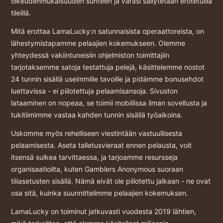
oikeudenmukaisuuden suhteen ja varasi säilytetään erotetuilla
tileillä.
Mitä erottaa LamaLucky:n satunnaisista operaattoreista, on
lähestymistapamme pelaajien kokemukseen. Olemme
yhteydessä vakiintuneisiin ohjelmiston toimittajiin
tarjotaksemme satoja testattuja pelejä, käsittelemme nostot
24 tunnin sisällä useimmille tavoille ja pidämme bonusehdot
luettavissa - ei piilotettuja pelaamisansoja. Sivuston
lataaminen on nopeaa, se toimii mobiilissa ilman sovellusta ja
tukitiimimme vastaa kahden tunnin sisällä työaikoina.
Uskomme myös rehelliseen viestintään vastuullisesta
pelaamisesta. Aseta talletusvieraat ennen pelausta, voit
itsensä sulkea tarvittaessa, ja tarjoamme resursseja
organisaatioilta, kuten Gamblers Anonymous suoraan
tiliasetusten sisällä. Nämä eivät ole piilotettu jalkaan - ne ovat
osa sitä, kuinka suunnittelimme pelaajien kokemuksen.
LamaLucky on toiminut jatkuvasti vuodesta 2019 lähtien,