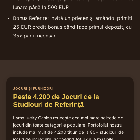
lunare până la 500 EUR
Bonus Referire: Invită un prieten și amândoi primiți
25 EUR credit bonus când face primul depozit, cu
35x pariu necesar
JOCURI ȘI FURNIZORI
Peste 4.200 de Jocuri de la
Studiouri de Referință
LamaLucky Casino reunește cea mai mare selecție de
jocuri din toate categoriile populare. Portofoliul nostru
include mai mult de 4.200 titluri de la 80+ studiouri de
jocuri de încredere, acoperind totul de la mașinile