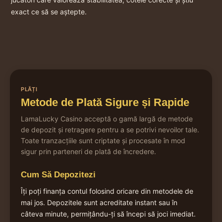
exact ce să se aștepte.
PLĂȚI
Metode de Plată Sigure și Rapide
LamaLucky Casino acceptă o gamă largă de metode
de depozit și retragere pentru a se potrivi nevoilor tale.
Toate tranzacțiile sunt criptate și procesate în mod
sigur prin parteneri de plată de încredere.
Cum Să Depozitezi
Îți poți finanța contul folosind oricare din metodele de
mai jos. Depozitele sunt acreditate instant sau în
câteva minute, permițându-ți să începi să joci imediat.