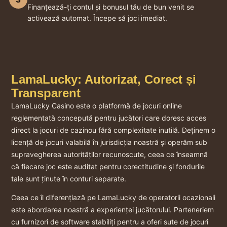
Finanțează-ți contul și bonusul tău de bun venit se
activează automat. Începe să joci imediat.
LamaLucky: Autorizat, Corect și
Transparent
LamaLucky Casino este o platformă de jocuri online
reglementată concepută pentru jucători care doresc acces
direct la jocuri de cazinou fără complexitate inutilă. Deținem o
licență de jocuri valabilă în jurisdicția noastră și operăm sub
supravegherea autorităților recunoscute, ceea ce înseamnă
că fiecare joc este auditat pentru corectitudine și fondurile
tale sunt ținute în conturi separate.
Ceea ce îl diferențiază pe LamaLucky de operatorii ocazionali
este abordarea noastră a experienței jucătorului. Parteneriem
cu furnizori de software stabiliți pentru a oferi sute de jocuri