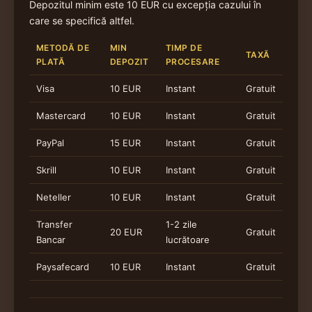
Depozitul minim este 10 EUR cu excepția cazului în
care se specifică altfel.
METODĂ DE
MIN
TIMP DE
TAXĂ
PLATĂ
DEPOZIT
PROCESARE
Visa
10 EUR
Instant
Gratuit
Mastercard
10 EUR
Instant
Gratuit
PayPal
15 EUR
Instant
Gratuit
Skrill
10 EUR
Instant
Gratuit
Neteller
10 EUR
Instant
Gratuit
Transfer
1-2 zile
20 EUR
Gratuit
Bancar
lucrătoare
Paysafecard
10 EUR
Instant
Gratuit