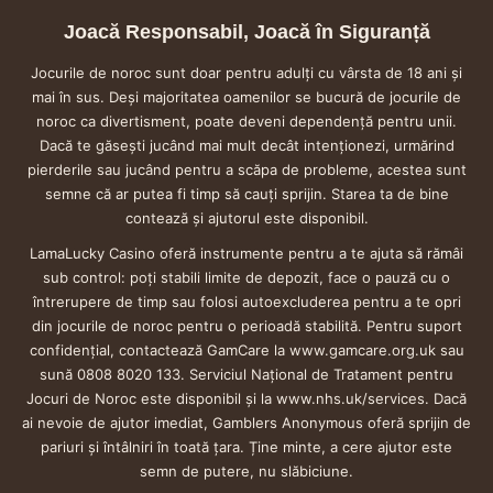
Joacă Responsabil, Joacă în Siguranță
Jocurile de noroc sunt doar pentru adulți cu vârsta de 18 ani și
mai în sus. Deși majoritatea oamenilor se bucură de jocurile de
noroc ca divertisment, poate deveni dependență pentru unii.
Dacă te găsești jucând mai mult decât intenționezi, urmărind
pierderile sau jucând pentru a scăpa de probleme, acestea sunt
semne că ar putea fi timp să cauți sprijin. Starea ta de bine
contează și ajutorul este disponibil.
LamaLucky Casino oferă instrumente pentru a te ajuta să rămâi
sub control: poți stabili limite de depozit, face o pauză cu o
întrerupere de timp sau folosi autoexcluderea pentru a te opri
din jocurile de noroc pentru o perioadă stabilită. Pentru suport
confidențial, contactează GamCare la www.gamcare.org.uk sau
sună 0808 8020 133. Serviciul Național de Tratament pentru
Jocuri de Noroc este disponibil și la www.nhs.uk/services. Dacă
ai nevoie de ajutor imediat, Gamblers Anonymous oferă sprijin de
pariuri și întâlniri în toată țara. Ține minte, a cere ajutor este
semn de putere, nu slăbiciune.