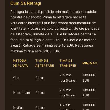
Cum Să Retragi
Retragerile sunt disponibile prin majoritatea metodelor
noastre de depozit. Prima ta retragere necesită
verificarea identității prin încărcarea documentului de
identitate. Procesarea tipic durează 24 de ore perioada
de așteptare, urmată de 1-3 zile lucrătoare pentru ca
fondurile să ajungă la contul tău, în funcție de metoda
aleasă. Retragerea minimă este 10 EUR. Retragerea
maximă zilnică este 5000 EUR.
METODĂ
TIMP DE
TIMP DE
MIN/MAX
DE PLATĂ
AȘTEPTARE
TRANSFER
2-5 zile
10/5000
Visa
24 ore
lucrătoare
EUR
2-5 zile
10/5000
Mastercard
24 ore
lucrătoare
EUR
1-2 zile
10/5000
PayPal
24 ore