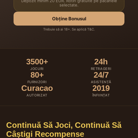
Depozit minim 20 EUR. Rotiri gratuite pe pacanele
selectate.
Obține Bonusul
Trebuie să ai 18+. Se aplică T&C.
3500+
24h
JOCURI
RETRAGERI
80+
24/7
FURNIZORI
ASISTENȚĂ
Curacao
2019
AUTORIZAT
ÎNFIINȚAT
Continuă Să Joci, Continuă Să
Câștigi Recompense