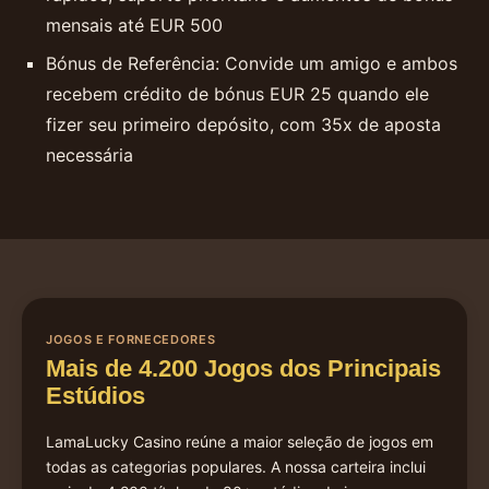
mensais até EUR 500
Bónus de Referência: Convide um amigo e ambos
recebem crédito de bónus EUR 25 quando ele
fizer seu primeiro depósito, com 35x de aposta
necessária
JOGOS E FORNECEDORES
Mais de 4.200 Jogos dos Principais
Estúdios
LamaLucky Casino reúne a maior seleção de jogos em
todas as categorias populares. A nossa carteira inclui