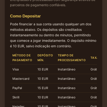
parceiros de pagamento confiáveis.
Como Depositar
Pode financiar a sua conta usando qualquer um dos
métodos abaixo. Os depósitos são creditados
instantaneamente ou dentro de minutos, permitindo
que comece a jogar imediatamente. O depósito mínimo
é 10 EUR, salvo indicação em contrário.
MÉTODO DE
DEPÓSITO
TEMPO DE
TAXA
PAGAMENTO
MÍN.
PROCESSAMENTO
Visa
10 EUR
Instantâneo
Grátis
Mastercard
10 EUR
Instantâneo
Grátis
PayPal
15 EUR
Instantâneo
Grátis
Skrill
10 EUR
Instantâneo
Grátis
Neteller
10 EUR
Instantâneo
Grátis