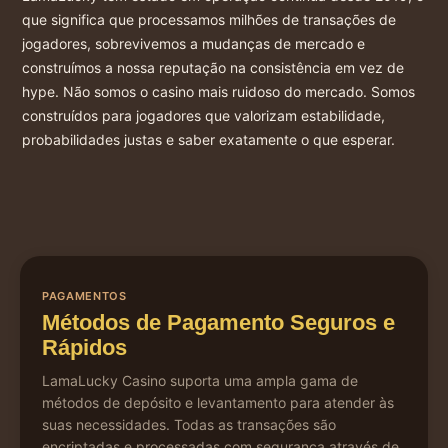
que significa que processamos milhões de transações de
jogadores, sobrevivemos a mudanças de mercado e
construímos a nossa reputação na consistência em vez de
hype. Não somos o casino mais ruidoso do mercado. Somos
construídos para jogadores que valorizam estabilidade,
probabilidades justas e saber exatamente o que esperar.
PAGAMENTOS
Métodos de Pagamento Seguros e
Rápidos
LamaLucky Casino suporta uma ampla gama de
métodos de depósito e levantamento para atender às
suas necessidades. Todas as transações são
encriptadas e processadas com segurança através de