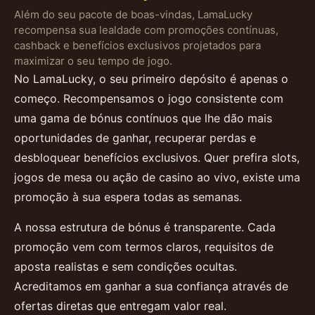
Além do seu pacote de boas-vindas, LamaLucky
recompensa sua lealdade com promoções contínuas,
cashback e benefícios exclusivos projetados para
maximizar o seu tempo de jogo.
No LamaLucky, o seu primeiro depósito é apenas o
começo. Recompensamos o jogo consistente com
uma gama de bónus contínuos que lhe dão mais
oportunidades de ganhar, recuperar perdas e
desbloquear benefícios exclusivos. Quer prefira slots,
jogos de mesa ou ação de casino ao vivo, existe uma
promoção à sua espera todas as semanas.
A nossa estrutura de bónus é transparente. Cada
promoção vem com termos claros, requisitos de
aposta realistas e sem condições ocultas.
Acreditamos em ganhar a sua confiança através de
ofertas diretas que entregam valor real.