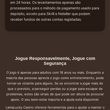
em 24 horas. Os levantamentos apenas são
processados para o método de pagamento usado para
depósito, exceto para Skrill e Neteller que podem
receber fundos de outras contas registadas.
Jogue Responsavelmente, Jogue com
Segurança
O jogo é apenas para adultos com 18 anos ou mais. Enquanto a
maioria das pessoas aprecia o jogo como entretenimento, pode
tornar-se viciante para alguns. Se se encontrar a jogar mais do
que o previsto, a perseguir perdas ou a jogar para escapar de
problemas, estes são sinais de que pode ser altura de procurar
apoio. O seu bem-estar importa e a ajuda está disponível.
LamaLucky Casino oferece ferramentas para o ajudar a manter o