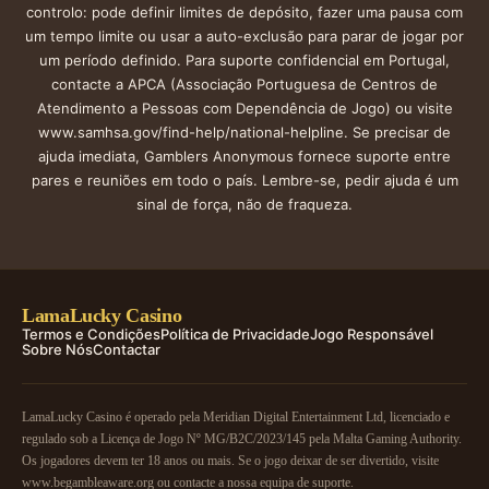
controlo: pode definir limites de depósito, fazer uma pausa com
um tempo limite ou usar a auto-exclusão para parar de jogar por
um período definido. Para suporte confidencial em Portugal,
contacte a APCA (Associação Portuguesa de Centros de
Atendimento a Pessoas com Dependência de Jogo) ou visite
www.samhsa.gov/find-help/national-helpline. Se precisar de
ajuda imediata, Gamblers Anonymous fornece suporte entre
pares e reuniões em todo o país. Lembre-se, pedir ajuda é um
sinal de força, não de fraqueza.
LamaLucky Casino
Termos e Condições
Política de Privacidade
Jogo Responsável
Sobre Nós
Contactar
LamaLucky Casino é operado pela Meridian Digital Entertainment Ltd, licenciado e
regulado sob a Licença de Jogo Nº MG/B2C/2023/145 pela Malta Gaming Authority.
Os jogadores devem ter 18 anos ou mais. Se o jogo deixar de ser divertido, visite
www.begambleaware.org ou contacte a nossa equipa de suporte.