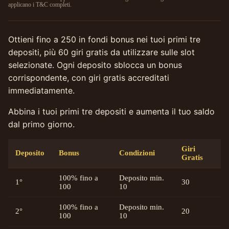
applicano i T&C completi.
Ottieni fino a 250 in fondi bonus nei tuoi primi tre
depositi, più 60 giri gratis da utilizzare sulle slot
selezionate. Ogni deposito sblocca un bonus
corrispondente, con giri gratis accreditati
immediatamente.
Abbina i tuoi primi tre depositi e aumenta il tuo saldo
dal primo giorno.
Giri
Deposito
Bonus
Condizioni
Gratis
100% fino a
Deposito min.
1°
30
100
10
100% fino a
Deposito min.
2°
20
100
10