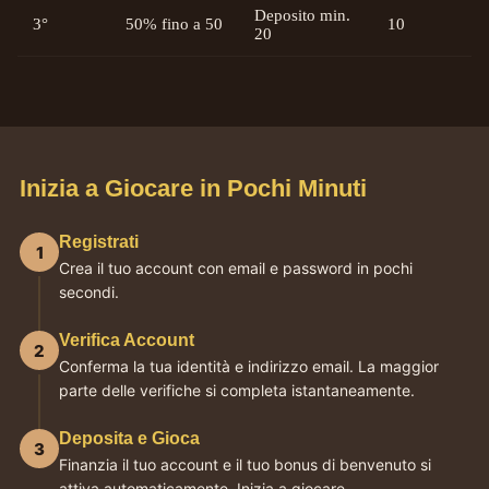
Deposito min.
3°
50% fino a 50
10
20
Inizia a Giocare in Pochi Minuti
Registrati
1
Crea il tuo account con email e password in pochi
secondi.
Verifica Account
2
Conferma la tua identità e indirizzo email. La maggior
parte delle verifiche si completa istantaneamente.
Deposita e Gioca
3
Finanzia il tuo account e il tuo bonus di benvenuto si
attiva automaticamente. Inizia a giocare