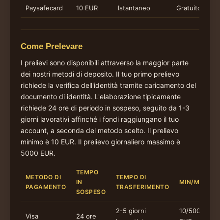
Paysafecard
10 EUR
Istantaneo
Gratuito
Come Prelevare
I prelievi sono disponibili attraverso la maggior parte
dei nostri metodi di deposito. Il tuo primo prelievo
richiede la verifica dell'identità tramite caricamento del
documento di identità. L'elaborazione tipicamente
richiede 24 ore di periodo in sospeso, seguito da 1-3
giorni lavorativi affinché i fondi raggiungano il tuo
account, a seconda del metodo scelto. Il prelievo
minimo è 10 EUR. Il prelievo giornaliero massimo è
5000 EUR.
TEMPO
METODO DI
TEMPO DI
IN
MIN/MAX
PAGAMENTO
TRASFERIMENTO
SOSPESO
2-5 giorni
10/5000
Visa
24 ore