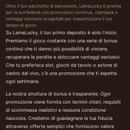
Oltre il tuo pacchetto di benvenuto, LamaLucky ti premia
per la tua fedeltà con promozioni continue, cashback e
vantaggi esclusivi progettati per massimizzare il tuo
tempo di gioco.
Su LamaLucky, il tuo primo deposito è solo l'inizio.
Premiamo il gioco costante con una serie di bonus
continui che ti danno più possibilità di vincere,
recuperare le perdite e sbloccare vantaggi esclusivi.
Che tu preferisca slot, giochi da tavolo o azione di
casino dal vivo, c'è una promozione che ti aspetta
ogni settimana.
La nostra struttura di bonus è trasparente. Ogni
promozione viene fornita con termini chiari, requisiti
di scommessa realistici e nessuna condizione
nascosta. Crediamo di guadagnare la tua fiducia
attraverso offerte semplici che forniscono valore