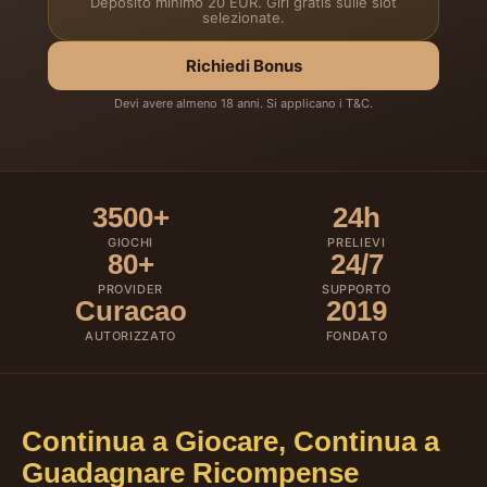
Deposito minimo 20 EUR. Giri gratis sulle slot
selezionate.
Richiedi Bonus
Devi avere almeno 18 anni. Si applicano i T&C.
3500+
24h
GIOCHI
PRELIEVI
80+
24/7
PROVIDER
SUPPORTO
Curacao
2019
AUTORIZZATO
FONDATO
Continua a Giocare, Continua a
Guadagnare Ricompense