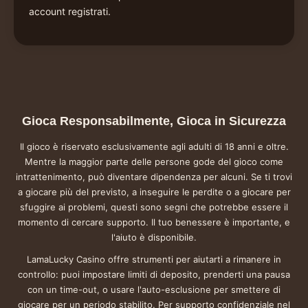
account registrati.
Gioca Responsabilmente, Gioca in Sicurezza
Il gioco è riservato esclusivamente agli adulti di 18 anni e oltre.
Mentre la maggior parte delle persone gode del gioco come
intrattenimento, può diventare dipendenza per alcuni. Se ti trovi
a giocare più del previsto, a inseguire le perdite o a giocare per
sfuggire ai problemi, questi sono segni che potrebbe essere il
momento di cercare supporto. Il tuo benessere è importante, e
l'aiuto è disponibile.
LamaLucky Casino offre strumenti per aiutarti a rimanere in
controllo: puoi impostare limiti di deposito, prenderti una pausa
con un time-out, o usare l'auto-esclusione per smettere di
giocare per un periodo stabilito. Per supporto confidenziale nel